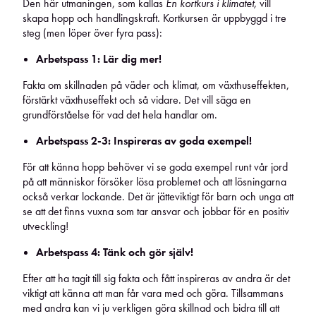
Den här utmaningen, som kallas
En kortkurs i klimatet,
vill
skapa hopp och handlingskraft. Kortkursen är uppbyggd i tre
steg (men löper över fyra pass):
Arbetspass 1: Lär dig mer!
Fakta om skillnaden på väder och klimat, om växthuseffekten,
förstärkt växthuseffekt och så vidare. Det vill säga en
grundförståelse för vad det hela handlar om.
Arbetspass 2-3: Inspireras av goda exempel!
För att känna hopp behöver vi se goda exempel runt vår jord
på att människor försöker lösa problemet och att lösningarna
också verkar lockande. Det är jätteviktigt för barn och unga att
se att det finns vuxna som tar ansvar och jobbar för en positiv
utveckling!
Arbetspass 4: Tänk och gör själv!
Efter att ha tagit till sig fakta och fått inspireras av andra är det
viktigt att känna att man får vara med och göra. Tillsammans
med andra kan vi ju verkligen göra skillnad och bidra till att