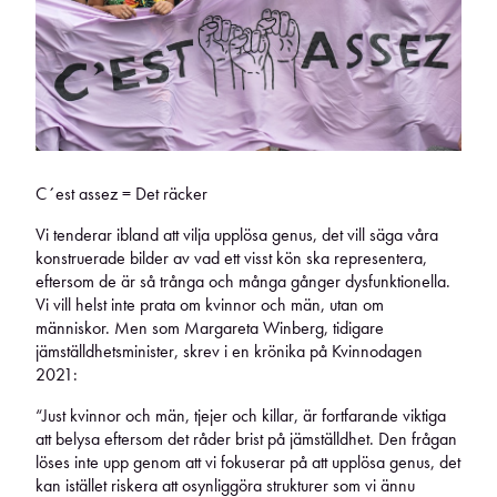
C´est assez = Det räcker
Vi tenderar ibland att vilja upplösa genus, det vill säga våra
konstruerade bilder av vad ett visst kön ska representera,
eftersom de är så trånga och många gånger dysfunktionella.
Vi vill helst inte prata om kvinnor och män, utan om
människor. Men som Margareta Winberg, tidigare
jämställdhetsminister, skrev i en krönika på Kvinnodagen
2021:
“Just kvinnor och män, tjejer och killar, är fortfarande viktiga
att belysa eftersom det råder brist på jämställdhet. Den frågan
löses inte upp genom att vi fokuserar på att upplösa genus, det
kan istället riskera att osynliggöra strukturer som vi ännu