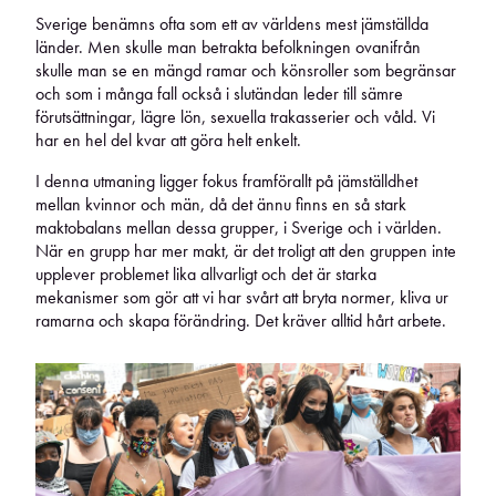
Sverige benämns ofta som ett av världens mest jämställda
länder. Men skulle man betrakta befolkningen ovanifrån
skulle man se en mängd ramar och könsroller som begränsar
och som i många fall också i slutändan leder till sämre
förutsättningar, lägre lön, sexuella trakasserier och våld. Vi
har en hel del kvar att göra helt enkelt.
I denna utmaning ligger fokus framförallt på jämställdhet
mellan kvinnor och män, då det ännu finns en så stark
maktobalans mellan dessa grupper, i Sverige och i världen.
När en grupp har mer makt, är det troligt att den gruppen inte
upplever problemet lika allvarligt och det är starka
mekanismer som gör att vi har svårt att bryta normer, kliva ur
ramarna och skapa förändring. Det kräver alltid hårt arbete.