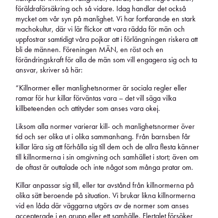
föräldraförsäkring och så vidare. Idag handlar det också
mycket om vår syn på manlighet. Vi har fortfarande en stark
machokultur, där vi lär flickor att vara rädda för män och
uppfostrar samtidigt våra pojkar att i förlängningen riskera att
bli de männen. Föreningen MÄN, en röst och en
förändringskraft för alla de män som vill engagera sig och ta
ansvar, skriver så här:
“Killnormer eller manlighetsnormer är sociala regler eller
ramar för hur killar förväntas vara – det vill säga vilka
killbeteenden och attityder som anses vara okej.
Liksom alla normer varierar kill- och manlighetsnormer över
tid och ser olika ut i olika sammanhang. Från barnsben får
killar lära sig att förhålla sig till dem och de allra flesta känner
till killnormerna i sin omgivning och samhället i stort; även om
de oftast är outtalade och inte något som många pratar om.
Killar anpassar sig till, eller tar avstånd från killnormerna på
olika sätt beroende på situation. Vi brukar likna killnormerna
vid en låda där väggarna utgörs av de normer som anses
accepterade i en grupp eller ett samhälle. Flertalet försöker