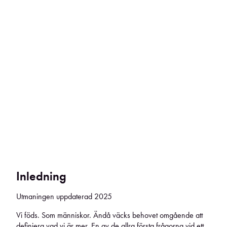
Inledning
Utmaningen uppdaterad 2025
Vi föds. Som människor. Ändå väcks behovet omgående att
definiera vad vi är mer. En av de allra första frågorna vid ett